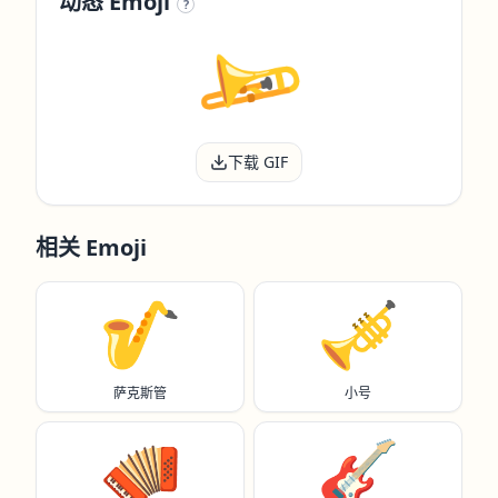
动态 Emoji
?
下载 GIF
相关 Emoji
🎷
🎺
萨克斯管
小号
🪗
🎸