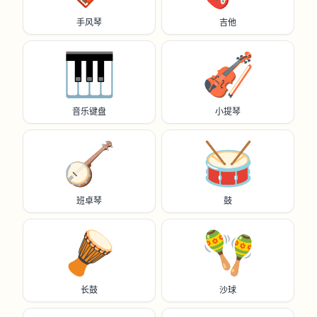
手风琴
吉他
🎹
🎻
音乐键盘
小提琴
🪕
🥁
班卓琴
鼓
🪘
🪇
长鼓
沙球