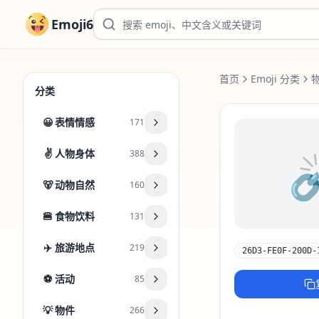
Emoji6
首页
Emoji 分类
分类
😀
表情情感
171
⛓️
✌️
人物身体
388
🐻
动物自然
160
🍔
食物饮料
131
✈️
旅游地点
219
26D3-FE0F-200D-
⚽
活动
85
💡
物件
266