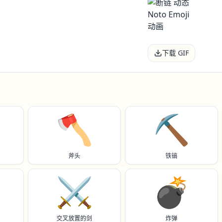
下载 GIF
🪓
⛏️
斧头
铁镐
⚔️
💣️
交叉放置的剑
炸弹