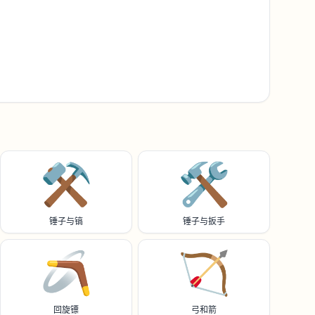
⚒️
🛠️
锤子与镐
锤子与扳手
🪃
🏹
回旋镖
弓和箭