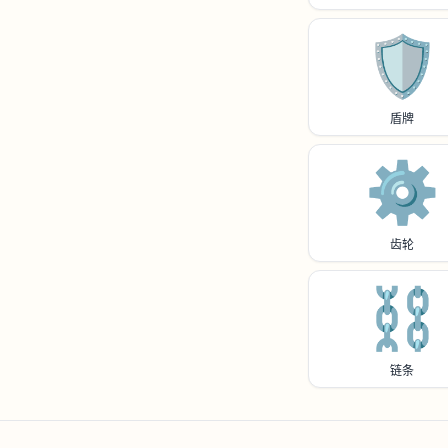
🛡️
盾牌
⚙️
齿轮
⛓️
链条