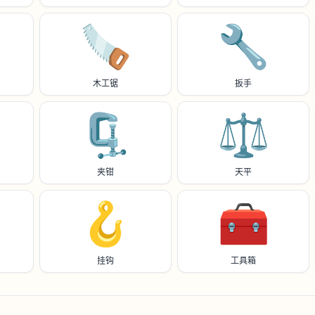
🪚
🔧
木工锯
扳手
🗜️
⚖️
夹钳
天平
🪝
🧰
挂钩
工具箱