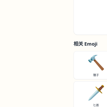
相关 Emoji
🔨
锤子
🗡️
匕首