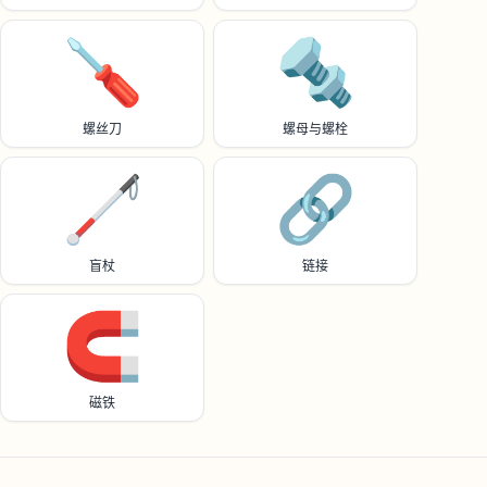
🪛
🔩
螺丝刀
螺母与螺栓
🦯
🔗
盲杖
链接
🧲
磁铁