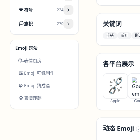
❤️
符号
224
关键词
🏳️
旗帜
270
手铐
断开
断
Emoji 玩法
🧑‍🍳
表情厨房
各平台展示
🖼️
Emoji 壁纸制作
🧩
Emoji 猜成语
🕵️
表情迷踪
Apple
Go
动态 Emoji
?