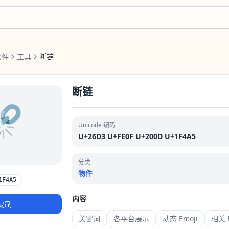
物件
工具
断链
断链
‍💥
Unicode 编码
U+26D3 U+FE0F U+200D U+1F4A5
分类
物件
1F4A5
内容
复制
关键词
各平台展示
动态 Emoji
相关 E