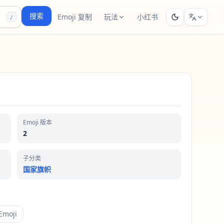
搜索
Emoji 复制
玩法
小红书
/
Emoji 版本
2
子分类
国家旗帜
moji