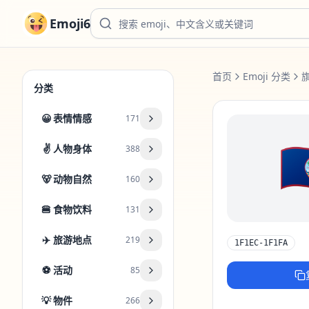
Emoji6
首页
Emoji 分类
分类
😀
表情情感
171

✌️
人物身体
388
🐻
动物自然
160
🍔
食物饮料
131
✈️
旅游地点
219
1F1EC-1F1FA
⚽
活动
85
💡
物件
266