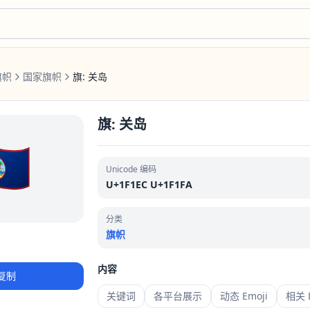
旗帜
国家旗帜
旗: 关岛
旗: 关岛
🇺
Unicode 编码
U+1F1EC U+1F1FA
分类
旗帜
内容
复制
关键词
各平台展示
动态 Emoji
相关 E