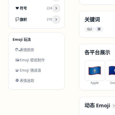
❤️
符号
224
关键词
🏳️
旗帜
270
GU
旗
Emoji 玩法
🧑‍🍳
表情厨房
各平台展示
🖼️
Emoji 壁纸制作
🧩
Emoji 猜成语
🕵️
表情迷踪
Apple
Go
动态 Emoji
?