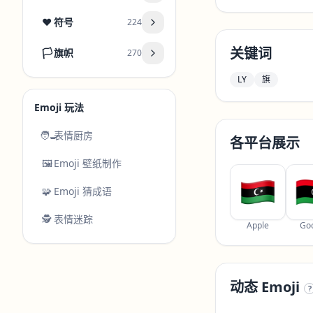
❤️
符号
224
关键词
🏳️
旗帜
270
LY
旗
Emoji 玩法
🧑‍🍳
表情厨房
各平台展示
🖼️
Emoji 壁纸制作
🧩
Emoji 猜成语
🕵️
表情迷踪
Apple
Go
动态 Emoji
?