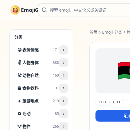
Emoji6
首页
Emoji 分类
分类
😀
表情情感
171

✌️
人物身体
388
🐻
动物自然
160
🍔
食物饮料
131
✈️
旅游地点
219
1F1F1-1F1FE
⚽
活动
85
💡
物件
266