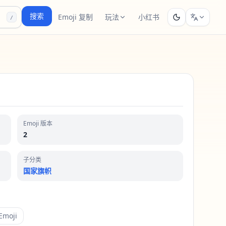
搜索
Emoji 复制
玩法
小红书
/
Emoji 版本
2
子分类
国家旗帜
moji