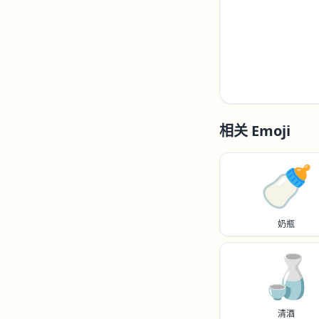
相关 Emoji
🍼
奶瓶
🍶
清酒