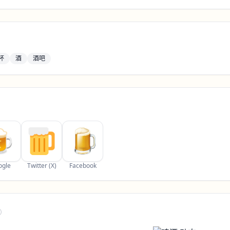
杯
酒
酒吧
ogle
Twitter (X)
Facebook