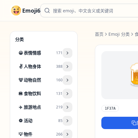
Emoji6
首页
Emoji 分类
分类
😀
表情情感
171
✌️
人物身体
388
🐻
动物自然
160
🍔
食物饮料
131
✈️
旅游地点
219
1F37A
⚽
活动
85
💡
物件
266