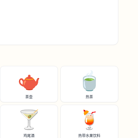
🫖
🍵
茶壶
热茶
🍸️
🍹
鸡尾酒
热带水果饮料