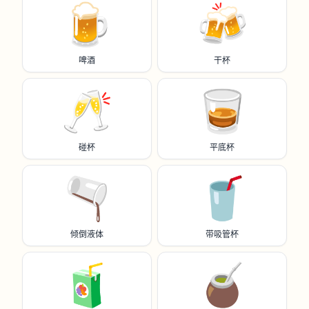
🍺
🍻
啤酒
干杯
🥂
🥃
碰杯
平底杯
🫗
🥤
倾倒液体
带吸管杯
🧃
🧉