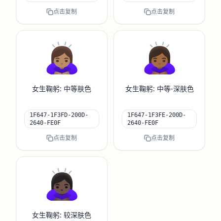
点击复制
点击复制
🙇🏽‍♀️
🙇🏾‍♀️
女生鞠躬: 中等肤色
女生鞠躬: 中等-深肤色
1F647-1F3FD-200D-
1F647-1F3FE-200D-
2640-FE0F
2640-FE0F
点击复制
点击复制
🙇🏿‍♀️
女生鞠躬: 较深肤色