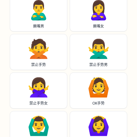
🙎‍♂️
🙎‍♀️
撅嘴男
撅嘴女
🙅
🙅‍♂️
禁止手势
禁止手势男
🙅‍♀️
🙆
禁止手势女
OK手势
🙆‍♂️
🙆‍♀️