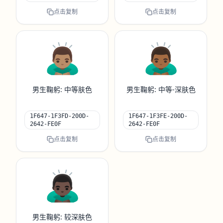
点击复制
点击复制
🙇🏽‍♂️
🙇🏾‍♂️
男生鞠躬: 中等肤色
男生鞠躬: 中等-深肤色
1F647-1F3FD-200D-
1F647-1F3FE-200D-
2642-FE0F
2642-FE0F
点击复制
点击复制
🙇🏿‍♂️
男生鞠躬: 较深肤色