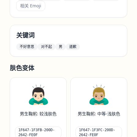
相关 Emoji
关键词
不好意思
对不起
男
道歉
肤色变体
🙇🏻‍♂️
🙇🏼‍♂️
男生鞠躬: 较浅肤色
男生鞠躬: 中等-浅肤色
1F647-1F3FB-200D-
1F647-1F3FC-200D-
2642-FE0F
2642-FE0F