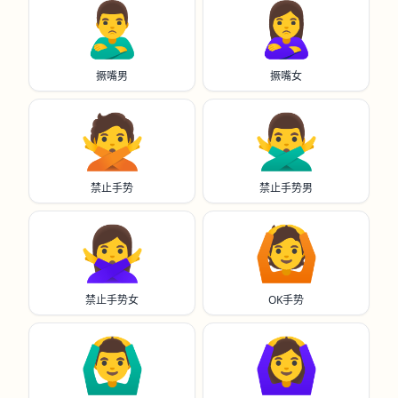
🙎‍♂️
🙎‍♀️
撅嘴男
撅嘴女
🙅
🙅‍♂️
禁止手势
禁止手势男
🙅‍♀️
🙆
禁止手势女
OK手势
🙆‍♂️
🙆‍♀️