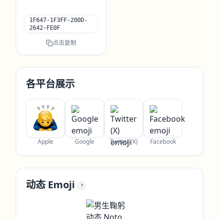
1F647-1F3FF-200D-
2642-FE0F
点击复制
各平台展示
Apple
Google
Twitter (X)
Facebook
动态 Emoji
?