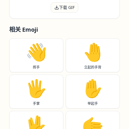
下载 GIF
相关 Emoji
👋
🤚
挥手
立起的手背
🖐️
✋️
手掌
举起手
🖖
🫱