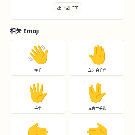
下载 GIF
相关 Emoji
👋
🤚
挥手
立起的手背
🖐️
🖖
手掌
瓦肯举手礼
🫱
🫲