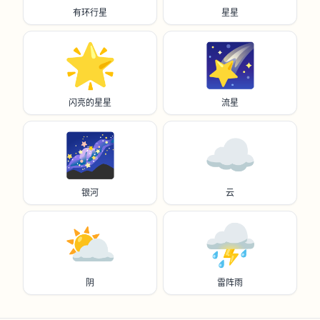
有环行星
星星
🌟
🌠
闪亮的星星
流星
🌌
☁️
银河
云
⛅️
⛈️
阴
雷阵雨