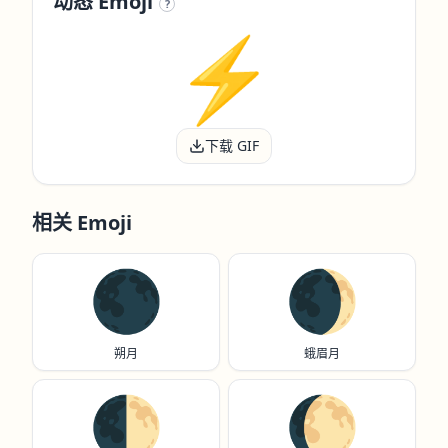
动态 Emoji
?
下载 GIF
相关 Emoji
🌑
🌒
朔月
蛾眉月
🌓
🌔