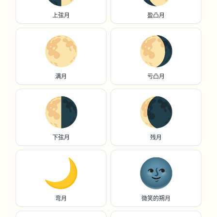
上弦月
盈凸月
🌕️
🌖
满月
亏凸月
🌗
🌘
下弦月
残月
🌙
🌚
弯月
微笑的朔月