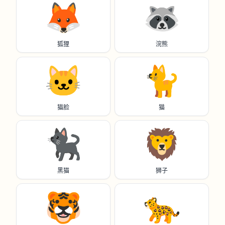
🦊
🦝
狐狸
浣熊
🐱
🐈️
猫脸
猫
🐈‍⬛
🦁
黑猫
狮子
🐯
🐆