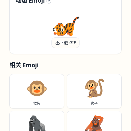
动态 Emoji
?
下载 GIF
相关 Emoji
🐵
🐒
猴头
猴子
🦍
🦧