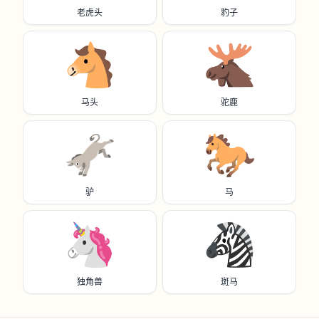
老虎头
豹子
🐴
🫎
马头
驼鹿
🫏
🐎
驴
马
🦄
🦓
独角兽
斑马