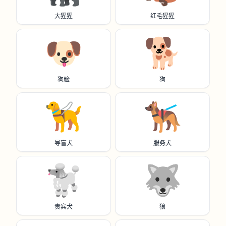
大猩猩
红毛猩猩
🐶
🐕️
狗脸
狗
🦮
🐕‍🦺
导盲犬
服务犬
🐩
🐺
贵宾犬
狼