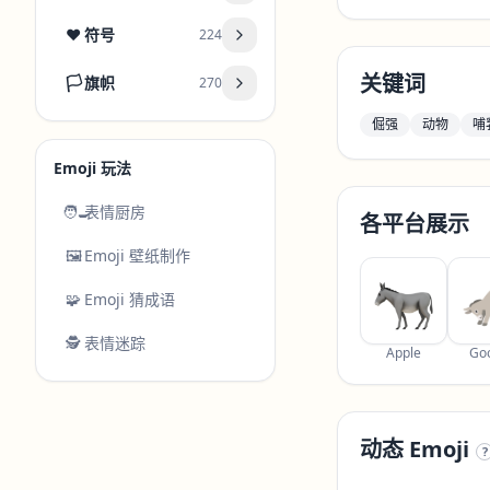
❤️
符号
224
关键词
🏳️
旗帜
270
倔强
动物
哺
Emoji 玩法
🧑‍🍳
表情厨房
各平台展示
🖼️
Emoji 壁纸制作
🧩
Emoji 猜成语
🕵️
表情迷踪
Apple
Go
动态 Emoji
?