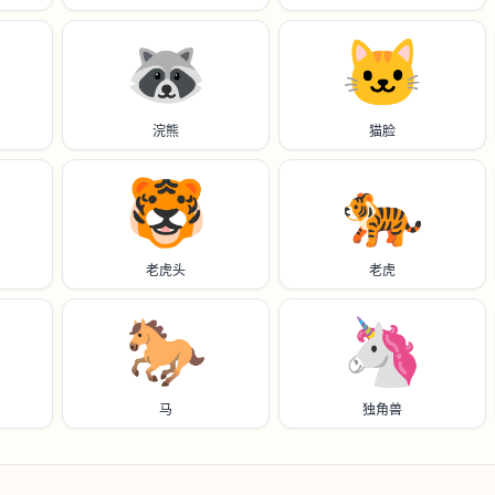
🦝
🐱
浣熊
猫脸
🐯
🐅
老虎头
老虎
🐎
🦄
马
独角兽