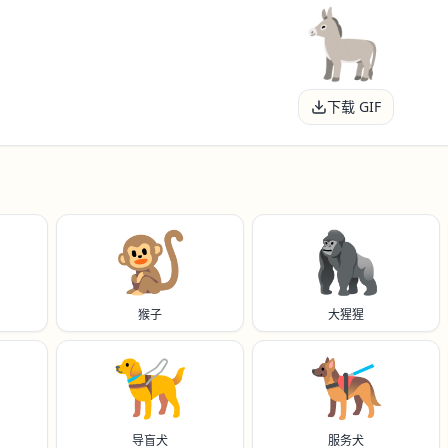
下载 GIF
🐒
🦍
猴子
大猩猩
🦮
🐕‍🦺
导盲犬
服务犬