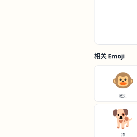
相关 Emoji
🐵
猴头
🐕️
狗