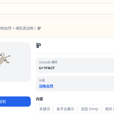
动物自然
哺乳类动物
驴
驴
🫏
Unicode 编码
U+1FACF
分类
动物自然
内容
复制
关键词
各平台展示
动态 Emoji
相关 E