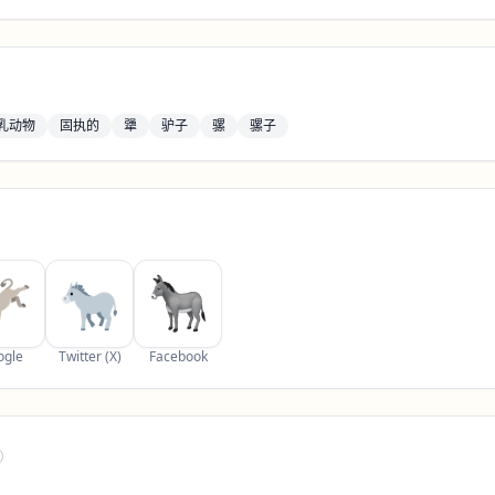
乳动物
固执的
犟
驴子
骡
骡子
ogle
Twitter (X)
Facebook