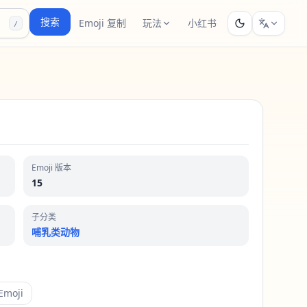
搜索
Emoji 复制
玩法
小红书
/
Emoji 版本
15
子分类
哺乳类动物
moji