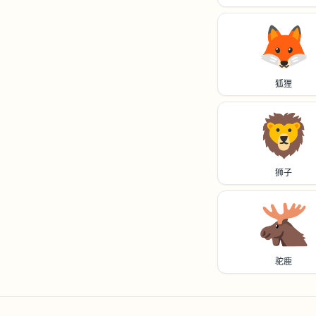
🦊
狐狸
🦁
狮子
🫎
驼鹿