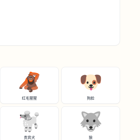
🦧
🐶
红毛猩猩
狗脸
🐩
🐺
贵宾犬
狼