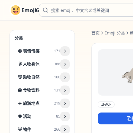
Emoji6
首页
Emoji 分类
分类
😀
表情情感
171
✌️
人物身体
388
🐻
动物自然
160
🍔
食物饮料
131
✈️
旅游地点
219
1FACF
⚽
活动
85
💡
物件
266