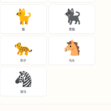
🐈️
🐈‍⬛
猫
黑猫
🐆
🐴
豹子
马头
🦓
斑马