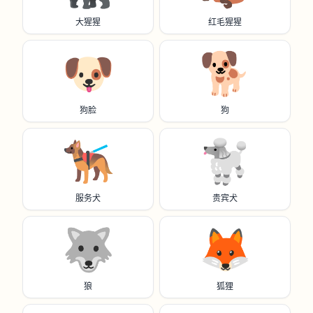
大猩猩
红毛猩猩
🐶
🐕️
狗脸
狗
🐕‍🦺
🐩
服务犬
贵宾犬
🐺
🦊
狼
狐狸