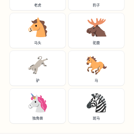
老虎
豹子
🐴
🫎
马头
驼鹿
🫏
🐎
驴
马
🦄
🦓
独角兽
斑马