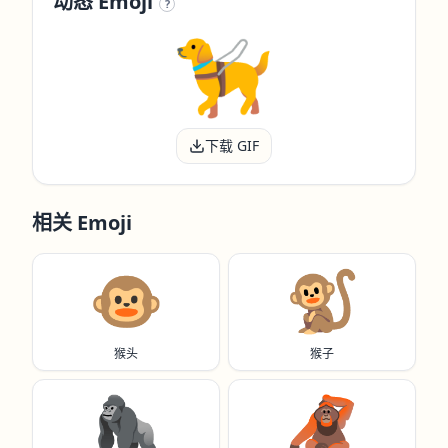
动态 Emoji
?
下载 GIF
相关 Emoji
🐵
🐒
猴头
猴子
🦍
🦧