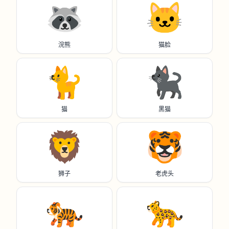
🦝
🐱
浣熊
猫脸
🐈️
🐈‍⬛
猫
黑猫
🦁
🐯
狮子
老虎头
🐅
🐆