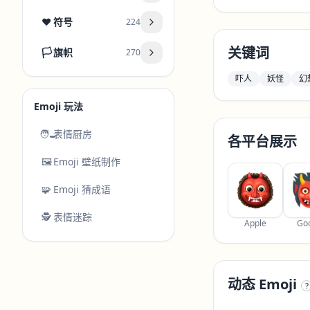
❤️
符号
224
关键词
🏳️
旗帜
270
吓人
妖怪
幻
Emoji 玩法
🧑‍🍳
表情厨房
各平台展示
🖼️
Emoji 壁纸制作
🧩
Emoji 猜成语
🕵️
表情迷踪
Apple
Go
动态 Emoji
?