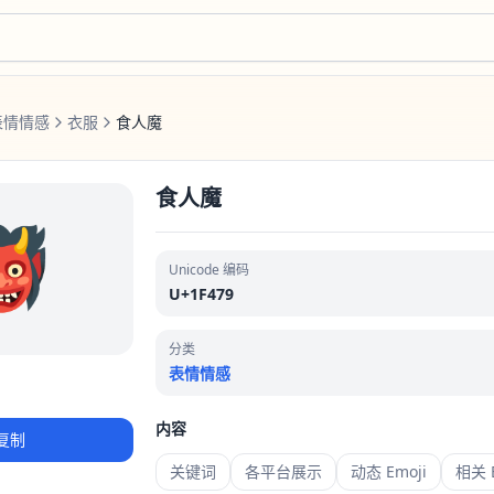
表情情感
衣服
食人魔
食人魔
👹
Unicode 编码
U+1F479
分类
表情情感
内容
复制
关键词
各平台展示
动态 Emoji
相关 E