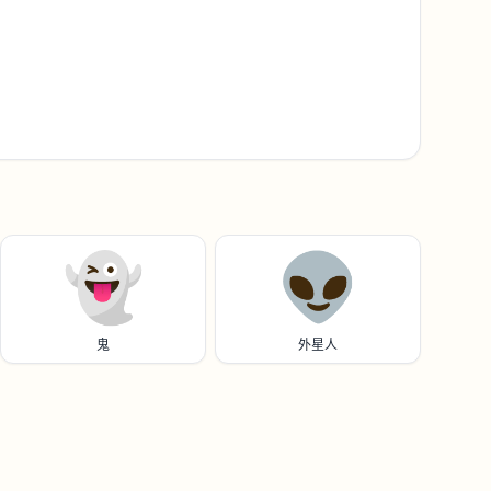
👻
👽️
鬼
外星人