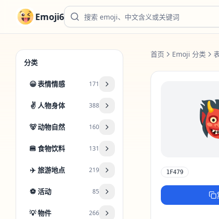
Emoji6
首页
Emoji 分类
分类
😀
表情情感
171
✌️
人物身体
388
🐻
动物自然
160
🍔
食物饮料
131
✈️
旅游地点
219
1F479
⚽
活动
85
💡
物件
266