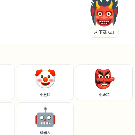
下载 GIF
🤡
👺
小丑脸
小妖精
🤖
机器人