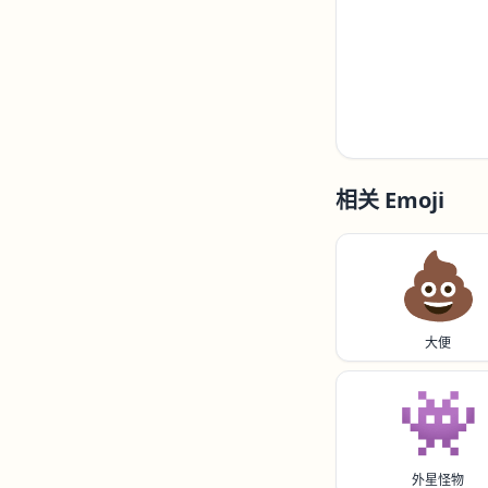
相关 Emoji
💩
大便
👾
外星怪物