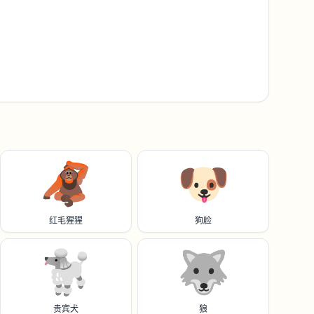
🦧
🐶
红毛猩猩
狗脸
🐩
🐺
贵宾犬
狼