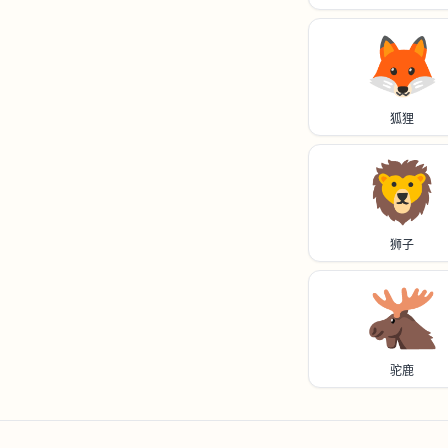
🦊
狐狸
🦁
狮子
🫎
驼鹿