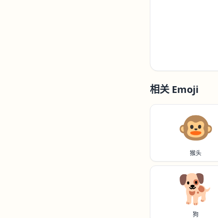
相关 Emoji
🐵
猴头
🐕️
狗