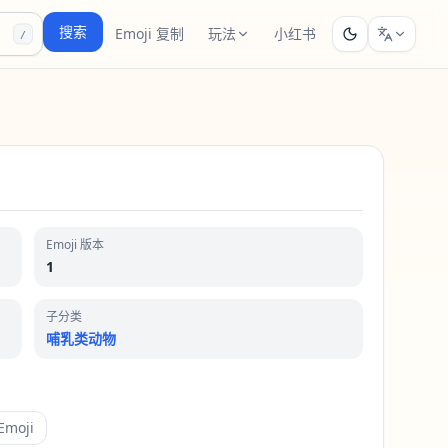
搜索
Emoji 复制
玩法
小红书
/
Emoji 版本
1
子分类
哺乳类动物
moji