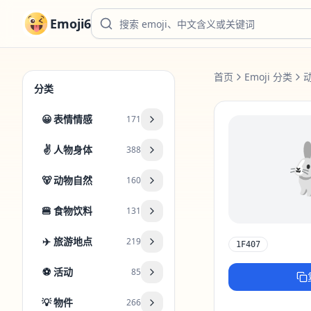
Emoji6
首页
Emoji 分类
分类
😀
表情情感
171
✌️
人物身体
388
🐻
动物自然
160
🍔
食物饮料
131
✈️
旅游地点
219
1F407
⚽
活动
85
💡
物件
266