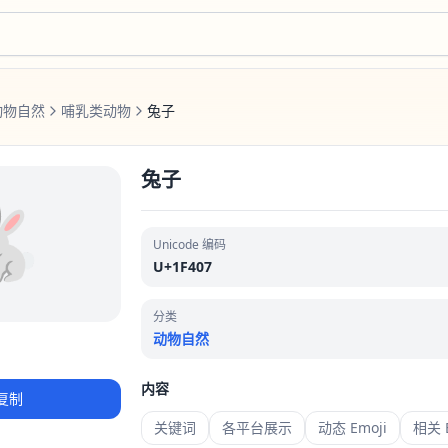
动物自然
哺乳类动物
兔子
兔子
🐇
Unicode 编码
U+1F407
分类
动物自然
内容
复制
关键词
各平台展示
动态 Emoji
相关 E