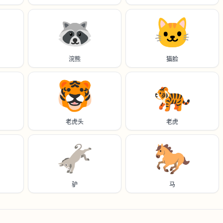
🦝
🐱
浣熊
猫脸
🐯
🐅
老虎头
老虎
🫏
🐎
驴
马