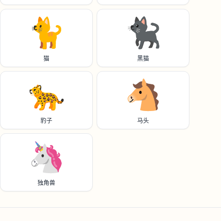
🐈️
🐈‍⬛
猫
黑猫
🐆
🐴
豹子
马头
🦄
独角兽