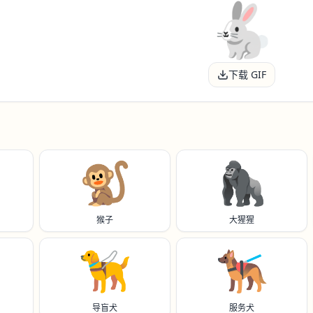
下载 GIF
🐒
🦍
猴子
大猩猩
🦮
🐕‍🦺
导盲犬
服务犬