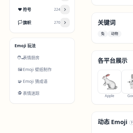
❤️
符号
224
关键词
🏳️
旗帜
270
兔
动物
Emoji 玩法
🧑‍🍳
表情厨房
各平台展示
🖼️
Emoji 壁纸制作
🧩
Emoji 猜成语
🕵️
表情迷踪
Apple
Go
动态 Emoji
?