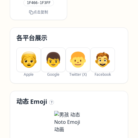
1F466-1F3FF
点击复制
各平台展示
Apple
Google
Twitter (X)
Facebook
动态 Emoji
?