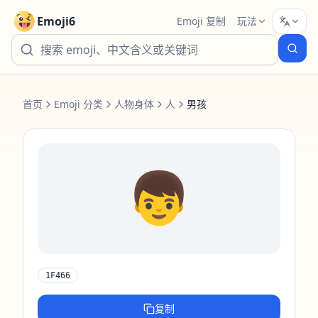
Emoji6
Emoji 复制
玩法
首页
Emoji 分类
人物身体
人
男孩
👦
1F466
复制