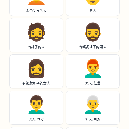
金色头发的人
男人
🧔
🧔‍♂️
有胡子的人
有络腮胡子的男人
🧔‍♀️
👨‍🦰
有络腮胡子的女人
男人: 红发
👨‍🦱
👨‍🦳
男人: 卷发
男人: 白发