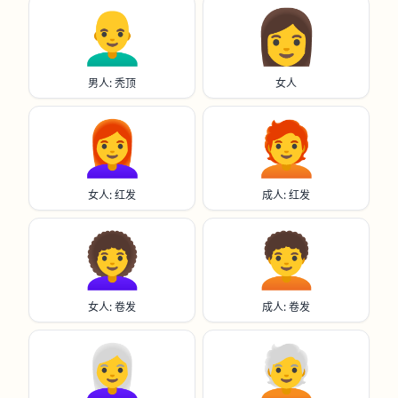
👨‍🦲
👩
男人: 秃顶
女人
👩‍🦰
🧑‍🦰
女人: 红发
成人: 红发
👩‍🦱
🧑‍🦱
女人: 卷发
成人: 卷发
👩‍🦳
🧑‍🦳