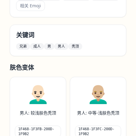
相关 Emoji
关键词
兄弟
成人
男
男人
秃顶
肤色变体
👨🏻‍🦲
👨🏼‍🦲
男人: 较浅肤色秃顶
男人: 中等-浅肤色秃顶
1F468-1F3FB-200D-
1F468-1F3FC-200D-
1F9B2
1F9B2