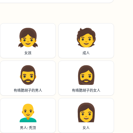
👧
🧑
女孩
成人
🧔‍♂️
🧔‍♀️
有络腮胡子的男人
有络腮胡子的女人
👨‍🦲
👩
男人: 秃顶
女人