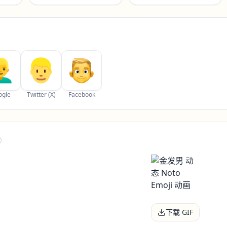
ogle
Twitter (X)
Facebook
下载 GIF