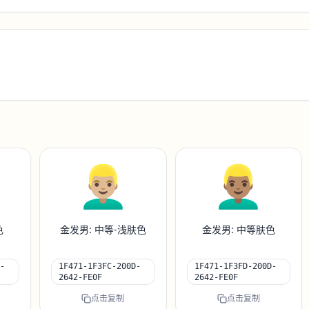
👱🏼‍♂️
👱🏽‍♂️
色
金发男: 中等-浅肤色
金发男: 中等肤色
-
1F471-1F3FC-200D-
1F471-1F3FD-200D-
2642-FE0F
2642-FE0F
点击复制
点击复制