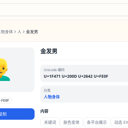
人物身体
人
金发男
金发男
‍♂️
Unicode 编码
U+1F471 U+200D U+2642 U+FE0F
分类
人物身体
-FE0F
内容
复制
关键词
肤色变体
各平台展示
动态 Em