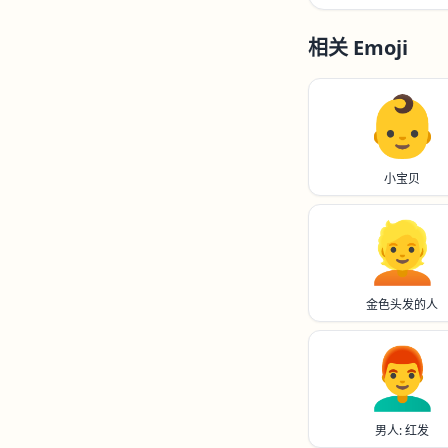
相关 Emoji
👶
小宝贝
👱
金色头发的人
👨‍🦰
男人: 红发