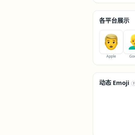
各平台展示
Apple
Go
动态 Emoji
?