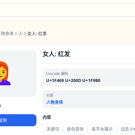
人物身体
人
女人: 红发
女人: 红发
‍🦰
Unicode 编码
U+1F469 U+200D U+1F9B0
分类
人物身体
0
内容
复制
关键词
肤色变体
各平台展示
动态 Em