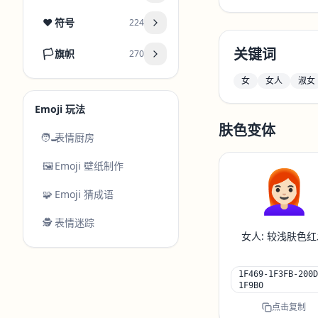
❤️
符号
224
关键词
🏳️
旗帜
270
女
女人
淑女
Emoji 玩法
肤色变体
🧑‍🍳
表情厨房
🖼️
Emoji 壁纸制作
👩🏻‍🦰
🧩
Emoji 猜成语
🕵️
表情迷踪
女人: 较浅肤色
1F469-1F3FB-200D
1F9B0
点击复制