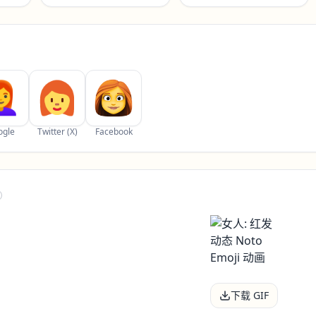
ogle
Twitter (X)
Facebook
下载 GIF