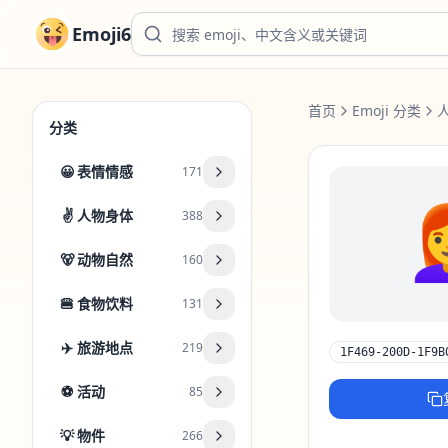
Emoji6
首页
Emoji 分类
分类
😀
表情情感
171
👩
✌️
人物身体
388
🐻
动物自然
160
🍔
食物饮料
131
✈️
旅游地点
219
1F469-200D-1F9B
⚽
活动
85
💡
物件
266