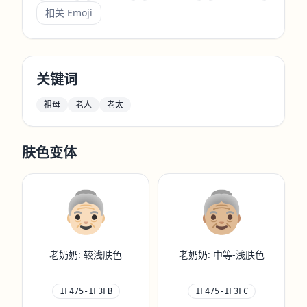
相关 Emoji
关键词
祖母
老人
老太
肤色变体
👵🏻
👵🏼
老奶奶: 较浅肤色
老奶奶: 中等-浅肤色
1F475-1F3FB
1F475-1F3FC