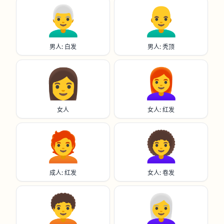
👨‍🦳
👨‍🦲
男人: 白发
男人: 秃顶
👩
👩‍🦰
女人
女人: 红发
🧑‍🦰
👩‍🦱
成人: 红发
女人: 卷发
🧑‍🦱
👩‍🦳