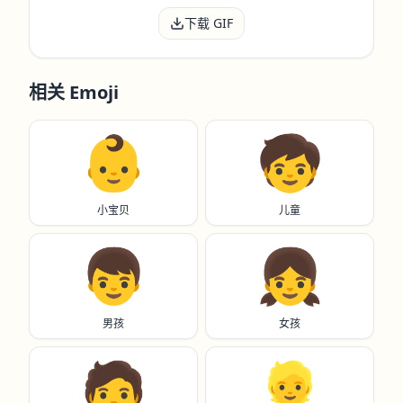
下载 GIF
相关 Emoji
👶
🧒
小宝贝
儿童
👦
👧
男孩
女孩
🧑
👱